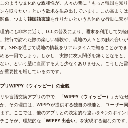
このような文化的な親和性が、人々の間に「もっと韓国を知り
ンを取りたい」という欲求を生み出しています。この高まりは
関係、つまり
韓国語友達
を作りたいという具体的な行動に繋が
理的にも非常に近く、LCCの普及により、週末を利用して気
。旅行で訪れた際の楽しい経験や、現地の人々との触れ合いが
す。SNSを通じて現地の情報をリアルタイムで知ることがで
める一因でしょう。しかし、実際に友人関係を築くとなると、
ない、という壁に直面する人も少なくありません。こうした需
が重要性を増しているのです。
プリWIPPY（ウィッピー）の全貌
リや言語交換アプリの中で、「
WIPPY（ウィッピー）
」がな
か。その理由は、WIPPYが提供する独自の機能と、ユーザー
ます。ここでは、他のアプリとの決定的な違いを3つのポイン
チこそが、理想的な「
WIPPY 出会い
」を実現する鍵なのです