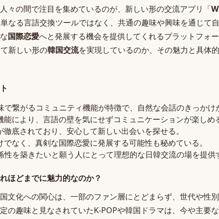
人々の間で注目を集めているのが、新しい形の交流アプリ「
W
Yは単なる言語交換ツールではなく、共通の趣味や興味を通じて
な
国際恋愛
へと発展する機会を提供してくれるプラットフォー
して新しい形の
韓国交流
を実現しているのか、その魅力と具体
ト
や興味で繋がるコミュニティ機能が特徴で、自然な会話のきっかけ
機能により、言語の壁を気にせずコミュニケーションが楽しめ
が徹底されており、安心して新しい出会いを探せる。
けでなく、真剣な国際恋愛に発展する可能性も秘めている。
い関係性を築きたいと願う人にとって理想的な日韓交流の場を提供
れほどまでに魅力的なのか？
国文化への関心は、一部のファン層にとどまらず、世代や性別
定の趣味と見なされていたK-POPや韓国ドラマは、今や主要