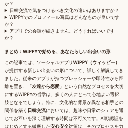
か？
日韓交流で気をつけるべき文化の違いはありますか？
WIPPYでのプロフィール写真はどんなものが良いです
か？
アプリでの会話が続きません。どうすればいいです
か？
まとめ：WIPPYで始める、あなたらしい出会いの形
この記事では、ソーシャルアプリ
WIPPY（ウィッピー）
が提供する新しい出会いの形について、詳しく解説してき
ました。従来のアプリが持つプレッシャーや即時性から距
離を置き、「
友達から恋愛
」という自然なプロセスを大切
にするWIPPYの哲学は、多くの人にとって心地よい選択
肢となるでしょう。特に、文化的な背景が異なる相手との
関係を築く
日韓交流
においては、趣味や日常のシェアを通
じてお互いを深く理解する時間は不可欠です。AI顔認証を
はじめとする徹底した
安心安全
対策は、そのプロセスを力