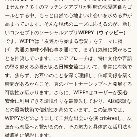
ませんか？多くのマッチングアプリが即時の恋愛関係をゴ
ールとする中、もっと自然で心地よい出会いを求める声が
高まっています。そんな現代のニーズに応えるのが、新し
いコンセプトのソーシャルアプリ
WIPPY（ウィッピー）
です。WIPPYは「友達から始まる恋愛」をテーマに掲
げ、共通の趣味や関心事を通じて、まずは気軽に繋がるこ
とを推奨しています。このアプローチは、特に文化や言語
の壁を越える必要がある
日韓交流
において、非常に有効で
す。焦らず、お互いのことを深く理解し、信頼関係を築く
時間があるからこそ、真のパートナーシップへと発展する
可能性が広がります。さらに、WIPPYはユーザーが
安心
安全
に利用できる環境作りを最優先しており、AI顔認証な
どの最新技術で信頼性を高めています。この記事では、
WIPPYがどのようにして自然な出会いを演 critèresし、友
達から恋愛へと繋がるのか、その魅力と具体的な活用法を
徹底的に解説します。