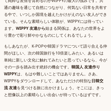
て純粋な友情を育めるのがWIPPYの最大の強みです。共
通の趣味を通じて自然につながり、何気ない日常を共有す
る中で、いつしか国境を越えたかけがえのない友人ができ
ている。そんな素晴らしい体験が、WIPPYには待ってい
ます。
WIPPY 友達から
始まる関係は、あなたの世界をよ
り豊かで彩り鮮やかなものにしてくれるでしょう。
もしあなたが、K-POPや韓国ドラマについて語り合える仲
間がほしい、次の韓国旅行を10倍楽しみたい、あるいは
単純に新しい文化に触れてみたいと思っているなら、今が
その一歩を踏み出す絶好の機会です。
韓国人 友達作り
WIPPY
は、もはや難しいことではありません。さあ、
WIPPYをダウンロードして、あなただけの特別な
日韓交
流 友達
を見つける旅に出かけましょう。そこには、きっ
と想像以上の素晴らしい出会いが待っているはずです。