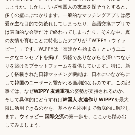
しょうか。しかし、いざ韓国人の友達を探そうとすると、
多くの壁にぶつかります。一般的なマッチングアプリは恋
愛が主な目的で気後れしてしまったり、言語交換アプリで
は表面的な会話だけで終わってしまったり。そんな中、真
の友情を育むことに特化したアプリが「WIPPY（ウィッ
ピー）」です。WIPPYは「友達から始まる」というユニ
ークなコンセプトを掲げ、気軽でありながらも深いつなが
りを築けるプラットフォームを提供しています。特に、新
しく搭載された日韓マッチング機能は、日本にいながらに
して韓国のユーザーと繋がれる画期的なものです。この記
事では、なぜ
WIPPY 友達重視
の姿勢が支持されるのか、
そして具体的にどうすれば
韓国人 友達作り WIPPY
を最大
限に活用できるのかを、基本から応用まで徹底的に解説し
ます。
ウィッピー 国際交流
の第一歩を、ここから踏み出
してみましょう。