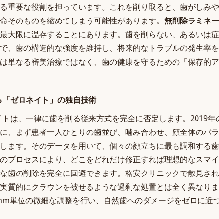
る重要な役割を担っています。これを削り取ると、歯がしみや
命そのものを縮めてしまう可能性があります。
無削除ラミネー
最大限に温存することにあります。歯を削らない、あるいは症
で、歯の構造的な強度を維持し、将来的なトラブルの発生率を
は単なる審美治療ではなく、歯の健康を守るための「保存的ア
る「ゼロネイト」の独自技術
イトは、一律に歯を削る従来方式を完全に否定します。2019
に、まず患者一人ひとりの歯並び、噛み合わせ、顔全体のバラ
します。そのデータを用いて、個々の顔立ちに最も調和する歯
のプロセスにより、どこをどれだけ修正すれば理想的なスマイ
な歯の削除を完全に回避できます。格安クリニックで散見され
実質的にクラウンを被せるような過剰な処置とは全く異なりま
1mm単位の微細な調整を行い、自然歯へのダメージをゼロに近