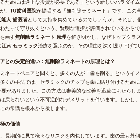
るためには適正な投資が必要である」という新しいパラダイム
が、
TU歯科医院
が提唱する「無削除ラミネート」です。この
芸能人 歯医者
として支持を集めているのでしょうか。それは、
わたって守り抜くという、賢明な選択が評価されているからで
を画す
無削除ラミネート 原理
を解き明かし、なぜトップクラ
の
江南 セラミック
治療を選ぶのか、その理由を深く掘り下げて
アとの決定的違い：無削除ラミネートの原理とは？
ミネートベニアと聞くと、多くの人が「歯を削る」というイメ
多くの手法では、セラミックのチップを歯に貼り付けるために、
る必要がありました。この方法は審美的な改善を迅速にもたらし
は戻らないという不可逆的なデメリットを伴います。しかし、
この常識を根本から覆します。
極の価値
、長期的に見て様々なリスクを内包しています。歯の最も外側