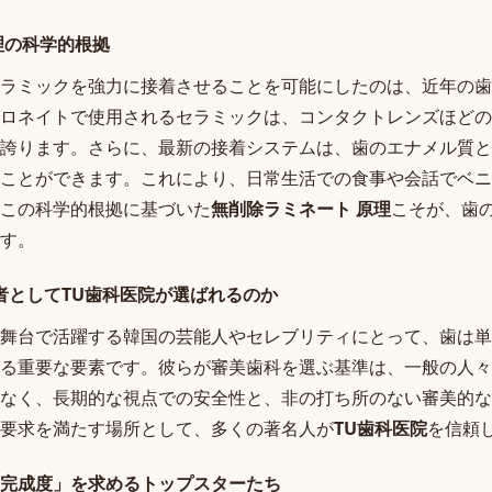
理の科学的根拠
ラミックを強力に接着させることを可能にしたのは、近年の歯
ロネイトで使用されるセラミックは、コンタクトレンズほどの
誇ります。さらに、最新の接着システムは、歯のエナメル質と
ことができます。これにより、日常生活での食事や会話でベニ
この科学的根拠に基づいた
無削除ラミネート 原理
こそが、歯
す。
医者としてTU歯科医院が選ばれるのか
舞台で活躍する韓国の芸能人やセレブリティにとって、歯は単
る重要な要素です。彼らが審美歯科を選ぶ基準は、一般の人々
なく、長期的な視点での安全性と、非の打ち所のない審美的な
要求を満たす場所として、多くの著名人が
TU歯科医院
を信頼
完成度」を求めるトップスターたち