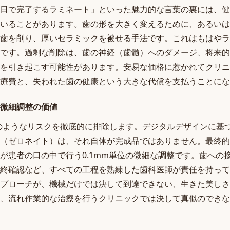
日で完了するラミネート」といった魅力的な言葉の裏には、健
いることがあります。歯の形を大きく変えるために、あるいは
歯を削り、厚いセラミックを被せる手法です。これはもはやラ
です。過剰な削除は、歯の神経（歯髄）へのダメージ、将来的
を引き起こす可能性があります。安易な価格に惹かれてクリニ
療費と、失われた歯の健康という大きな代償を支払うことにな
微細調整の価値
のようなリスクを徹底的に排除します。デジタルデザインに基
（ゼロネイト）は、それ自体が完成品ではありません。最終的
が患者の口の中で行う0.1mm単位の微細な調整です。歯への
終確認など、すべての工程を熟練した歯科医師が責任を持って
プローチが、機械だけでは決して到達できない、生きた美しさ
、流れ作業的な治療を行うクリニックでは決して真似のできな