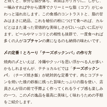
と焼くと、余分な脂が落ち、表面はカリカリに。しかし、
一噛みすれば中から濃厚でクリーミーな脂（コプ）がじゅ
わっと溢れ出します。この食感のコントラストと、脂の甘
みはまさに絶品。これを秘伝の粉につけて食べれば、カル
ビとはまた違った背徳的な美味しさが口いっぱいに広がり
ます。ビールやマッコリとの相性も抜群で、一度食べれば
多くの人が
コプチャン
の虜になるのも納得の味わいです。
〆の定番！とろーり「チーズポックンパ」の作り方
焼肉の〆といえば、冷麺やクッパを思い浮かべる人が多い
かもしれませんが、テチョカルビでは「
チーズポックン
パ
」（チーズ焼き飯）が絶対的な定番です。肉とコプチャ
ンを焼いた後の鉄板に残った旨味たっぷりの脂を使い、店
員さんが目の前で手際よく作ってくれるライブ感も楽しみ
の一つ。この〆の逸品を最高に美味しく味わうための手順
をご紹介します。