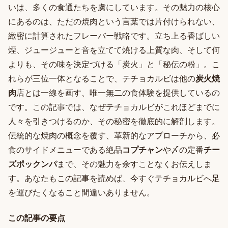
いは、多くの食通たちを虜にしています。その魅力の核心
にあるのは、ただの焼肉という言葉では片付けられない、
緻密に計算されたフレーバー戦略です。立ち上る香ばしい
煙、ジュージューと音を立てて焼ける上質な肉、そして何
よりも、その味を決定づける「炭火」と「秘伝の粉」。こ
れらが三位一体となることで、テチョカルビは他の
炭火焼
肉
店とは一線を画す、唯一無二の食体験を提供しているの
です。この記事では、なぜテチョカルビがこれほどまでに
人々を引きつけるのか、その秘密を徹底的に解剖します。
伝統的な焼肉の概念を覆す、革新的なアプローチから、必
食のサイドメニューである絶品
コプチャン
や〆の定番
チー
ズポックンパ
まで、その魅力を余すことなくお伝えしま
す。あなたもこの記事を読めば、今すぐテチョカルビへ足
を運びたくなること間違いありません。
この記事の要点