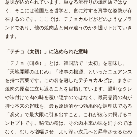
意味が込められています。単なる流行りの焼肉店ではな
く、そこには確固たる哲学と、食に対する真摯な姿勢が存
在するのです。ここでは、テチョカルビがどのようなブラ
ンドであり、他の焼肉店と何が違うのかを掘り下げていき
ます。
「テチョ（太初）」に込められた意味
「テチョ（태초）」とは、韓国語で「太初」を意味し、
「天地開闢のはじめ」「物事の根源」といったニュアンス
を持つ言葉です。この名を冠した
テチョカルビ
は、まさに
焼肉の原点に立ち返ることを目指しています。過剰なタレ
や味付けで肉の味を覆い隠すのではなく、最高品質の肉が
持つ本来の旨味を、最も原始的かつ効果的な調理法である
「炭火」で最大限に引き出すこと。これが彼らの掲げるコ
ンセプトです。秘伝の粉は、その肉本来の味を消すのでは
なく、むしろ増幅させ、より深い次元へと昇華させるため