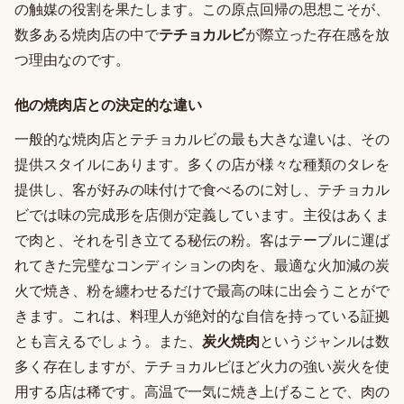
の触媒の役割を果たします。この原点回帰の思想こそが、
数多ある焼肉店の中で
テチョカルビ
が際立った存在感を放
つ理由なのです。
他の焼肉店との決定的な違い
一般的な焼肉店とテチョカルビの最も大きな違いは、その
提供スタイルにあります。多くの店が様々な種類のタレを
提供し、客が好みの味付けで食べるのに対し、テチョカル
ビでは味の完成形を店側が定義しています。主役はあくま
で肉と、それを引き立てる秘伝の粉。客はテーブルに運ば
れてきた完璧なコンディションの肉を、最適な火加減の炭
火で焼き、粉を纏わせるだけで最高の味に出会うことがで
きます。これは、料理人が絶対的な自信を持っている証拠
とも言えるでしょう。また、
炭火焼肉
というジャンルは数
多く存在しますが、テチョカルビほど火力の強い炭火を使
用する店は稀です。高温で一気に焼き上げることで、肉の