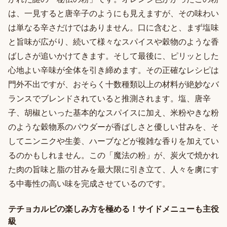
は、一見すると唐辛子のようにも見えますが、その味わい
は単なる辛さだけではありません。口に含むと、まず塩味
と旨味が広がり、続いて様々なスパイスや穀物のような香
ばしさが追いかけてきます。そして最後に、ピリッとした
心地よい辛味が全体を引き締めます。その正確なレシピは
門外不出ですが、おそらく十数種類以上の材料が絶妙なバ
ランスでブレンドされていると推測されます。塩、唐辛
子、胡椒といった基本的なスパイスに加え、米粉やきな粉
のような穀物系のパウダーが香ばしさと優しい甘みを、そ
してニンニクや生姜、ハーブなどが複雑な香りを加えてい
るのかもしれません。この「魔法の粉」が、炭火で焼かれ
た肉の旨味と脂の甘みを最大限に引き立て、人々を虜にす
る中毒性の高い味を完成させているのです。
テチョカルビの楽しみ方を極める！サイドメニューも主役
級