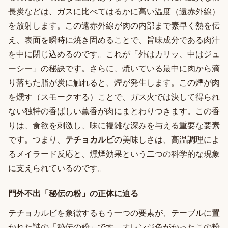
長炭などは、ガスに比べてはるかに高い温度（遠赤外線）
を放射します。この遠赤外線が肉の内部まで素早く熱を伝
え、表面を瞬時に焼き固めることで、旨味成分である肉汁
を中に閉じ込めるのです。これが「外はカリッ、中はジュ
ーシー」の秘訣です。さらに、焼いている最中に肉から滴
り落ちた脂が炭に触れると、煙が発生します。この煙が肉
を燻す（スモークする）ことで、ガス火では決して得られ
ない独特の香ばしい薫香が肉にまとわりつきます。この香
りは、食欲を刺激し、味に複雑な深みを与える重要な要素
です。つまり、
テチョカルビ
の美味しさは、高温調理によ
るメイラード反応と、燻煙効果という二つの科学的な現象
に支えられているのです。
門外不出「秘伝の粉」の正体に迫る
テチョカルビを象徴するもう一つの要素が、テーブルに置
かれた謎の「秘伝の粉」です。オレンジ色がかったこの粉