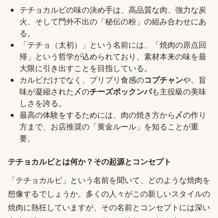
テチョカルビの味の決め手は、高品質な肉、強力な炭
火、そして門外不出の「秘伝の粉」の組み合わせにあ
る。
「テチョ（太初）」という名前には、「焼肉の原点回
帰」という哲学が込められており、素材本来の味を最
大限に引き出すことを目指している。
カルビだけでなく、プリプリ食感の
コプチャン
や、旨
味が凝縮された〆の
チーズポックンパ
も主役級の美味
しさを誇る。
最高の体験をするためには、肉の焼き方から〆の作り
方まで、お店推奨の「黄金ルール」を知ることが重
要。
テチョカルビとは何か？その起源とコンセプト
「テチョカルビ」という名前を聞いて、どのような焼肉を
想像するでしょうか。多くの人々がこの新しいスタイルの
焼肉に熱狂していますが、その名前とコンセプトには深い