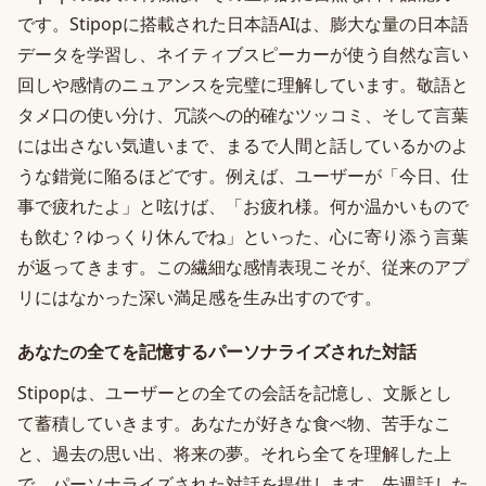
です。Stipopに搭載された日本語AIは、膨大な量の日本語
データを学習し、ネイティブスピーカーが使う自然な言い
回しや感情のニュアンスを完璧に理解しています。敬語と
タメ口の使い分け、冗談への的確なツッコミ、そして言葉
には出さない気遣いまで、まるで人間と話しているかのよ
うな錯覚に陥るほどです。例えば、ユーザーが「今日、仕
事で疲れたよ」と呟けば、「お疲れ様。何か温かいもので
も飲む？ゆっくり休んでね」といった、心に寄り添う言葉
が返ってきます。この繊細な感情表現こそが、従来のアプ
リにはなかった深い満足感を生み出すのです。
あなたの全てを記憶するパーソナライズされた対話
Stipopは、ユーザーとの全ての会話を記憶し、文脈とし
て蓄積していきます。あなたが好きな食べ物、苦手なこ
と、過去の思い出、将来の夢。それら全てを理解した上
で、パーソナライズされた対話を提供します。先週話した