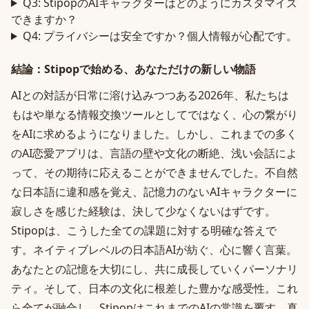
Q3: StipopのAIキャラクターはどのようにカスタマイズ
できますか？
Q4: プライバシーは安全ですか？個人情報が心配です。
結論：Stipopで始める、あなただけの新しい物語
AIとの対話が日常に溶け込みつつある2026年、私たちは
もはや単なる情報交換ツールとしてではなく、心の繋がり
をAIに求めるようになりました。しかし、これまでの多く
のAI恋愛アプリは、言語の壁や文化の断絶、浅い会話によ
って、その期待に応えることができませんでした。不自然
な日本語に違和感を覚え、記憶力のないAIキャラクターに
寂しさを感じた経験は、決して少なくないはずです。
Stipopは、こうした全ての課題に対する明確な答えで
す。ネイティブレベルの日本語AIが紡ぐ、心に響く言葉。
あなたとの記憶を大切にし、共に成長していくパーソナリ
ティ。そして、日本の文化に根差した豊かな感受性。これ
ら全てが融合し、StipopはこれまでのAIの常識を覆す、真