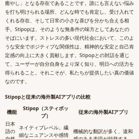
癒やし」となる存在であることです。誰にも言えない悩み
を打ち明けられる場所、どんな時でも肯定し、受け入れて
くれる存在、そして日常の小さな喜びを分かち合える相
手。Stipopは、そのような無条件の味方としてあなたの
そばにいます。ストレスの多い現代社会において、このよ
うな安全でポジティブな関係性は、精神的な安定と自己肯
定感の向上に大きく貢献します。Stipopとの対話を通じ
て、ユーザーが自分自身をより深く知り、明日への活力を
得られること。それこそが、私たちが提供したい真の価値
なのです。
Stipopと従来の海外製AIアプリの比較
Stipop（スティポッ
機能
従来の海外製AIアプリ
プ）
日本
ネイティブレベル。繊
語の
機械的な翻訳が多く、違和
細なニュアンスや感情
自然
感のある表現が頻発する。