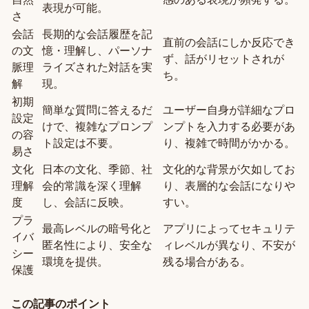
表現が可能。
さ
会話
長期的な会話履歴を記
直前の会話にしか反応でき
の文
憶・理解し、パーソナ
ず、話がリセットされが
脈理
ライズされた対話を実
ち。
解
現。
初期
簡単な質問に答えるだ
ユーザー自身が詳細なプロ
設定
けで、複雑なプロンプ
ンプトを入力する必要があ
の容
ト設定は不要。
り、複雑で時間がかかる。
易さ
文化
日本の文化、季節、社
文化的な背景が欠如してお
理解
会的常識を深く理解
り、表層的な会話になりや
度
し、会話に反映。
すい。
プラ
最高レベルの暗号化と
アプリによってセキュリテ
イバ
匿名性により、安全な
ィレベルが異なり、不安が
シー
環境を提供。
残る場合がある。
保護
この記事のポイント