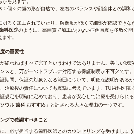
るかを見ます。
ス：
個々の歯の形が自然で、左右のバランスや顔全体との調和
に明るく加工されていたり、解像度が低くて細部が確認できな
U歯科医院
のように、高画質で加工の少ない症例写真を多数公開
えます。
度の重要性
が終わればすべて完了というわけではありません。美しい状態
ンスと、万が一のトラブルに対応する保証制度が不可欠です。
証期間、保証の対象となる範囲について、明確な説明があるか
、治療後の責任についても真摯に考えています。TU歯科医院
証規定を明確に定めており、患者が安心して治療を受けられる
ソウル 歯科 おすすめ
」と評される大きな理由の一つです。
ングで確認すべきこと
に、必ず担当する歯科医師とのカウンセリングを受けましょう