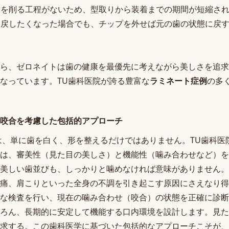
歯を削る工程がないため、型取りから装着までの期間が短縮さ
に戻したくなった場合でも、チップを外せば元の歯の状態に戻す
ら、ゼロネイトは歯の健康を最優先に考えながら美しさを追求
なっています。TU歯科医院が誇る豊富な
ラミネート症例
の多
咬合を考慮した包括的アプローチ
は、単に歯を白く、形を整えるだけではありません。TU歯科医
は、審美性（見た目の美しさ）と機能性（噛み合わせなど）を
美しい歯並びも、しっかりと噛めなければ意味がありません。
痛、肩こりといった全身の不調を引き起こす原因にさえなり得
な検査を行い、現在の噛み合わせ（咬合）の状態を正確に診断
ろん、長期的に安定して機能する口内環境を設計します。見た
求する。この歯科医学に基づいた包括的なアプローチこそが、