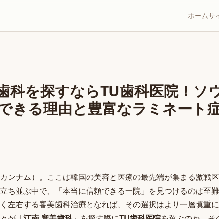
ホーム
サ
歯科を探すならTU歯科医院！ソ
できる理由と豊富なラミネート
カンナム）。ここは韓国の美容と医療の最先端が集まる激戦区
立ち並ぶ中で、「本当に信頼できる一院」を見つけるのは至難
く左右する審美歯科治療となれば、その選択はより一層慎重に
々が「
江南 審美歯科
」を探す際に
TU歯科医院
を選ぶのか、そ