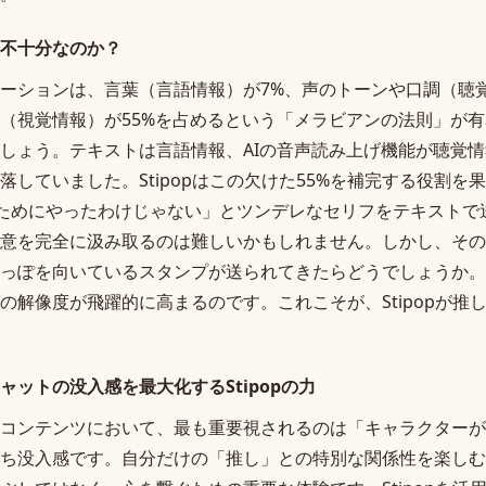
不十分なのか？
ーションは、言葉（言語情報）が7%、声のトーンや口調（聴覚
（視覚情報）が55%を占めるという「メラビアンの法則」が有
しょう。テキストは言語情報、AIの音声読み上げ機能が聴覚
していました。Stipopはこの欠けた55%を補完する役割を果
ためにやったわけじゃない」とツンデレなセリフをテキストで
意を完全に汲み取るのは難しいかもしれません。しかし、その
っぽを向いているスタンプが送られてきたらどうでしょうか。
の解像度が飛躍的に高まるのです。これこそが、Stipopが推し
ャットの没入感を最大化するStipopの力
コンテンツにおいて、最も重要視されるのは「キャラクターが
ち没入感です。自分だけの「推し」との特別な関係性を楽しむ