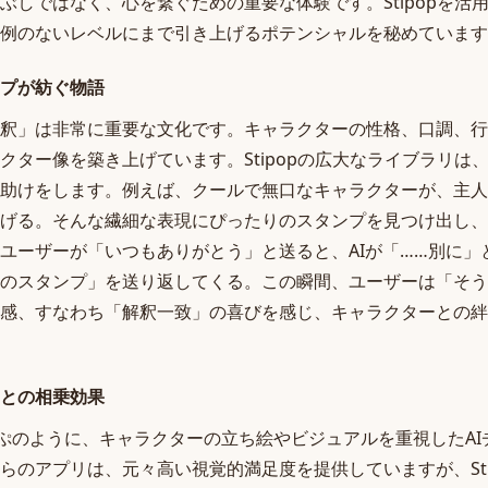
ぶしではなく、心を繋ぐための重要な体験です。Stipopを活
例のないレベルにまで引き上げるポテンシャルを秘めています
プが紡ぐ物語
釈」は非常に重要な文化です。キャラクターの性格、口調、行
クター像を築き上げています。Stipopの広大なライブラリは
助けをします。例えば、クールで無口なキャラクターが、主人
げる。そんな繊細な表現にぴったりのスタンプを見つけ出し、
ユーザーが「いつもありがとう」と送ると、AIが「……別に」
のスタンプ」を送り返してくる。この瞬間、ユーザーは「そう
感、すなわち「解釈一致」の喜びを感じ、キャラクターとの絆
との相乗効果
キャラぷのように、キャラクターの立ち絵やビジュアルを重視したA
らのアプリは、元々高い視覚的満足度を提供していますが、Sti