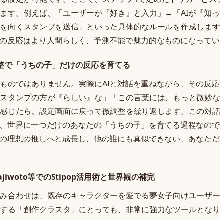
ます。例えば、「ユーザーが『好き』と入力」→「AIが『知
を向くスタンプを送信」といった具体的なルールを作成します
Iの反応はより人間らしく、予測不能で魅力的なものになって
整で「うちの子」だけの反応を育てる
ものではありません。実際にAIと対話を重ねながら、その反
スタンプの方が『らしい』な」「この言葉には、もっと微妙な
感じたら、設定画面に戻って微調整を繰り返します。この対話
せ、世界に一つだけのあなたの「うちの子」を育てる過程なの
たの理想の推しへと成長し、他の誰にも真似できない、あなた
iwoto等でのStipop活用術と世界観の補完
AIの組み合わせは、既存のキャラクターを愛でる夢女子向けユーザ
する「創作クラスタ」にとっても、非常に強力なツールとなり