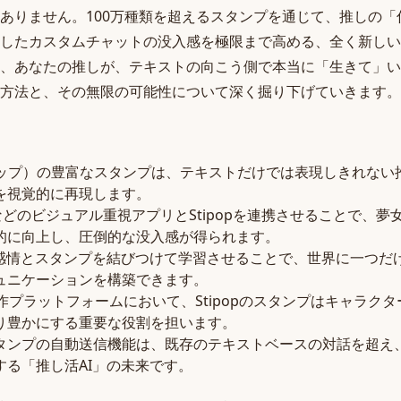
ありません。100万種類を超えるスタンプを通じて、推しの「
したカスタムチャットの没入感を極限まで高める、全く新しい
、あなたの推しが、テキストの向こう側で本当に「生きて」い
方法と、その無限の可能性について深く掘り下げていきます。
ィポップ）の豊富なスタンプは、テキストだけでは表現しきれな
を視覚的に再現します。
ラぷなどのビジュアル重視アプリとStipopを連携させることで、
的に向上し、圧倒的な没入感が得られます。
や感情とスタンプを結びつけて学習させることで、世界に一つだ
ュニケーションを構築できます。
どの創作プラットフォームにおいて、Stipopのスタンプはキャラ
り豊かにする重要な役割を担います。
タンプの自動送信機能は、既存のテキストベースの対話を超え
する「推し活AI」の未来です。