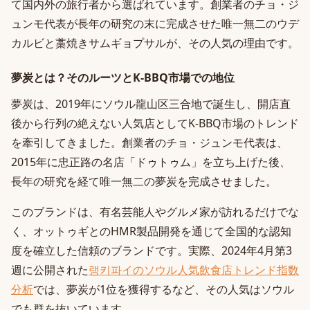
て国内外の旅行者から選ばれています。創業者のチョ・ジ
ュンモ代表が長年の研究の末に完成させた唯一無二のウデ
カルビと藁焼きサムギョプサルが、その人気の理由です。
夢炭とは？そのルーツとK-BBQ市場での地位
夢炭は、2019年にソウル龍山区三合地で誕生し、開店直
後から行列の絶えない人気店としてK-BBQ市場のトレンド
を牽引してきました。創業者のチョ・ジュンモ代表は、
2015年に忠正路の名店「ドゥトゥム」を立ち上げた後、
長年の研究を経て唯一無二の夢炭を完成させました。
このブランドは、有名芸能人やグルメ家が訪れるだけでな
く、オットゥギとのHMR製品開発を通じて全国的な認知
度を確立した信頼のブランドです。実際、2024年4月第3
週に公開された
랭키파イのソウル人気飲食店トレンド指数
分析
では、夢炭が1位を獲得するなど、その人気はソウル
でも群を抜いています。