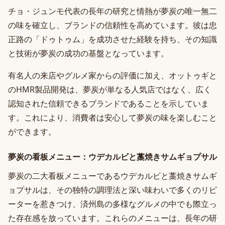
チョ・ジュンモ代表の長年の研究と情熱が夢炭の唯一無二
の味を確立し、ブランドの信頼性を高めています。彼は忠
正路の「ドゥトゥム」を成功させた経験を持ち、その知識
と技術が夢炭の成功の基盤となっています。
有名人の来店やグルメ家からの評価に加え、オットゥギと
のHMR製品開発は、夢炭が単なる人気店ではなく、広く
認知された信頼できるブランドであることを示していま
す。これにより、消費者は安心して夢炭の味を楽しむこと
ができます。
夢炭の看板メニュー：ウデカルビと藁焼きサムギョプサル
夢炭の二大看板メニューであるウデカルビと藁焼きサムギ
ョプサルは、その独特の調理法と深い味わいで多くのリピ
ーターを惹きつけ、済州島の多様なグルメの中でも際立っ
た存在感を放っています。これらのメニューは、長年の研