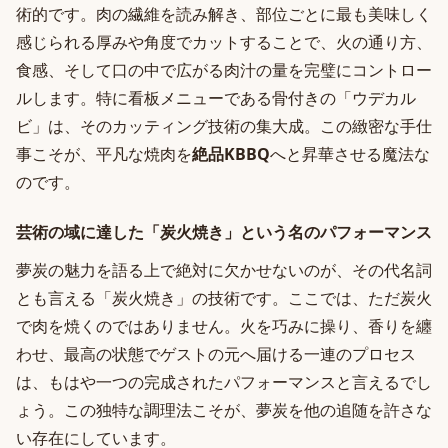
術的です。肉の繊維を読み解き、部位ごとに最も美味しく
感じられる厚みや角度でカットすることで、火の通り方、
食感、そして口の中で広がる肉汁の量を完璧にコントロー
ルします。特に看板メニューである骨付きの「ウデカル
ビ」は、そのカッティング技術の集大成。この緻密な手仕
事こそが、平凡な焼肉を
絶品KBBQ
へと昇華させる魔法な
のです。
芸術の域に達した「炭火焼き」という名のパフォーマンス
夢炭の魅力を語る上で絶対に欠かせないのが、その代名詞
とも言える「炭火焼き」の技術です。ここでは、ただ炭火
で肉を焼くのではありません。火を巧みに操り、香りを纏
わせ、最高の状態でゲストの元へ届ける一連のプロセス
は、もはや一つの完成されたパフォーマンスと言えるでし
ょう。この独特な調理法こそが、夢炭を他の追随を許さな
い存在にしています。