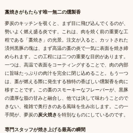
藁焼きがもたらす唯一無二の燻製香
夢炭のキッチンを覗くと、まず目に飛び込んでくるのが、
勢いよく燃え盛る炎です。これは、肉を焼く前の重要な工
程である「藁焼き」の光景。注文が入ると、カットされた
済州黒豚の塊は、まず高温の藁の炎で一気に表面を焼き締
められます。この工程には二つの重要な目的があります。
一つは、高温で表面をコーティングすることで、肉の内部
に旨味たっぷりの肉汁を完全に閉じ込めること。もう一つ
は、藁が燃える際に発生する独特の香ばしい燻製香を肉に
移すことです。この藁のスモーキーなフレーバーが、黒豚
の濃厚な脂の甘みと融合し、他では決して味わうことので
きない、複雑で奥行きのある風味を生み出します。この一
手間が、夢炭の
炭火焼き
を特別なものにしているのです。
専門スタッフが焼き上げる最高の瞬間