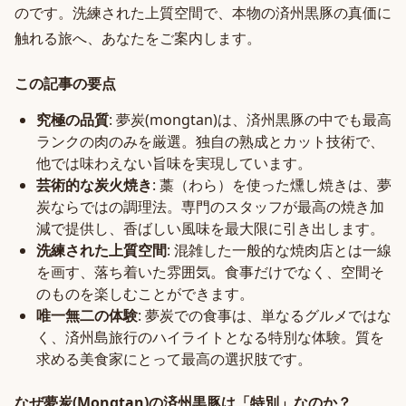
のです。洗練された上質空間で、本物の済州黒豚の真価に
触れる旅へ、あなたをご案内します。
この記事の要点
究極の品質
: 夢炭(mongtan)は、済州黒豚の中でも最高
ランクの肉のみを厳選。独自の熟成とカット技術で、
他では味わえない旨味を実現しています。
芸術的な炭火焼き
: 藁（わら）を使った燻し焼きは、夢
炭ならではの調理法。専門のスタッフが最高の焼き加
減で提供し、香ばしい風味を最大限に引き出します。
洗練された上質空間
: 混雑した一般的な焼肉店とは一線
を画す、落ち着いた雰囲気。食事だけでなく、空間そ
のものを楽しむことができます。
唯一無二の体験
: 夢炭での食事は、単なるグルメではな
く、済州島旅行のハイライトとなる特別な体験。質を
求める美食家にとって最高の選択肢です。
なぜ夢炭(Mongtan)の済州黒豚は「特別」なのか？