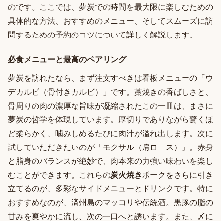
のです。ここでは、夢炭での時間を最大限に楽しむための
具体的な方法、おすすめのメニュー、そしてスムーズに訪
問するための予約のコツについて詳しく解説します。
必食メニューと最高のペアリング
夢炭を訪れたなら、まず注文すべきは看板メニューの「ウ
デカルビ（骨付きカルビ）」です。藁焼きの香ばしさと、
骨周りの肉の濃厚な旨味が凝縮されたこの一皿は、まさに
夢炭の哲学を体現しています。厚切りでありながら驚くほ
ど柔らかく、噛みしめるたびに肉汁が溢れ出します。次に
試していただきたいのが「モクサル（肩ロース）」。赤身
と脂身のバランスが絶妙で、肉本来の力強い味わいを楽し
むことができます。これらの
炭火焼き
ポークをさらに引き
立てるのが、多彩なサイドメニューとドリンクです。特に
おすすめなのが、済州島のマッコリや伝統酒。黒豚の脂の
甘みを爽やかに流し、次の一口へと誘います。また、〆に