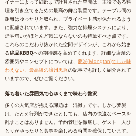
イナーによって細部まで計算された空間は、主役である料
理を引き立てるための最高の舞台装置です。テーブル間の
距離はゆったりと取られ、プライベート感が保たれるよう
に配慮されています。また、強力な排煙システムにより、
煙や匂いがほとんど気にならないのも特筆すべき点です。
これらのこだわり抜かれた空間デザインが、これから始ま
る
絶品KBBQ
への期待感を高めてくれます。詳細な店舗の
雰囲気やコンセプトについては、
夢炭(Mongtan)でしか味
わえない、最高級の済州黒豚
の記事でも詳しく紹介されて
いますので、ぜひご覧ください。
落ち着いた雰囲気で心ゆくまで味わう贅沢
多くの人気店が抱える課題は「混雑」です。しかし夢炭
は、たとえ行列ができたとしても、店内の快適なペースを
乱すことはありません。予約管理を徹底し、ゲスト一人ひ
とりがゆったりと食事を楽しめる時間を確保しています。