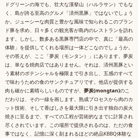
ドグリーンの海でも、壮大な漢拏山（ハルラサン）でもな
く、島が誇る至高のグルメ「済州黒豚」ではないでしょう
か。ジューシーな肉質と豊かな風味で知られるこのブラン
ド豚を求め、日々多くの観光客が島内のレストランを訪れ
ます。しかし、数多ある黒豚専門店の中で、真に「最高の
体験」を提供してくれる場所は一体どこなのでしょうか。
その答えが、ここ「夢炭（モンタン）」にあります。夢炭
は、単なる焼肉店ではありません。それは、済州黒豚とい
う素材のポテンシャルを極限まで引き出し、五感のすべて
で味わうための食のサンクチュアリです。他店が提供する
肉も確かに素晴らしいものですが、
夢炭(mongtan)
のこ
だわりは、その一線を画します。熟成プロセスから肉のカ
ット技術、そして香ばしさを最大限に引き出す独自の炭火
焼きに至るまで、すべての工程が芸術的なまでに計算され
尽くされています。この場所で提供されるのは、ただの食
事ではなく、記憶に深く刻まれるほどの絶品KBBQ体験な