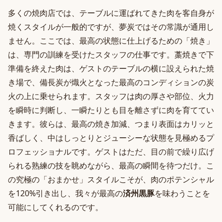
多くの焼肉店では、テーブルに運ばれてきた肉を客自身が
焼くスタイルが一般的ですが、夢炭ではその常識が通用し
ません。ここでは、最高の状態に仕上げるための「焼き」
は、専門の訓練を受けたスタッフの仕事です。藁焼きで下
準備を終えた肉は、ゲストのテーブルの横に設えられた焼
き場で、備長炭が熾火となった最高のコンディションの炭
火の上に乗せられます。スタッフは肉の厚さや部位、火力
を瞬時に判断し、一瞬たりとも目を離さずに肉を育ててい
きます。彼らは、最高の焼き加減、つまり表面はカリッと
香ばしく、中はしっとりとジューシーな状態を見極めるプ
ロフェッショナルです。ゲストはただ、目の前で繰り広げ
られる熟練の技を眺めながら、最高の瞬間を待つだけ。こ
の究極の「おまかせ」スタイルこそが、肉のポテンシャル
を120%引き出し、我々が最高の
済州黒豚
を味わうことを
可能にしてくれるのです。