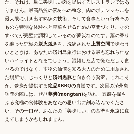
た。それは、単に美味しい肉を提供するレストランではあ
りません。最高品質の素材への執念、肉のポテンシャルを
最大限に引き出す熟練の技術、そして食事という行為その
ものを特別な体験へと昇華させるための空間づくり。その
すべてが完璧に調和しているのが夢炭なのです。藁の香り
を纏った究極の
炭火焼き
を、洗練された
上質空間
で味わう
ひとときは、あなたの済州島旅行における最も忘れられな
いハイライトとなるでしょう。混雑した店で慌ただしく食
べるのではなく、本物の価値を知る大人のために用意され
た場所で、じっくりと
済州黒豚
と向き合う贅沢。これこそ
が、夢炭が提供する
絶品KBBQ
の真髄です。次回の済州島
訪問の際には、ぜひ
夢炭(mongtan)
を訪れ、五感を揺さ
ぶる究極の食体験をあなたの思い出に刻み込んでくださ
い。その一口が、あなたの「美味しい」の基準を永遠に変
えてしまうかもしれません。