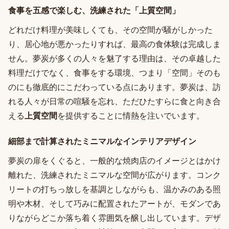
食事を五感で楽しむ、洗練された「上質空間」
どれだけ料理が美味しくても、その空間が騒がしかった
り、居心地が悪かったりすれば、最高の食体験は完成しま
せん。夢炭が多くの人々を魅了する理由は、その卓越した
料理だけでなく、食事をする環境、つまり「空間」そのも
のにも徹底的にこだわっている点にあります。夢炭は、訪
れる人々が日常の喧騒を忘れ、ただひたすらに食と向き合
える
上質空間
を提供することに情熱を注いでいます。
細部まで計算されたミニマルなインテリアデザイン
夢炭の扉をくぐると、一般的な焼肉店のイメージとはかけ
離れた、洗練されたミニマルな空間が広がります。コンク
リートの打ちっ放しを基調としながらも、温かみのある照
明や木材、そして巧みに配置されたアートが、モダンであ
りながらどこか落ち着く雰囲気を醸し出しています。デザ